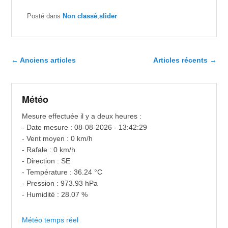
Posté dans
Non classé
,
slider
Navigation dans les articles
←
Anciens articles
Articles récents
→
Météo
Mesure effectuée il y a deux heures :
- Date mesure : 08-08-2026 - 13:42:29
- Vent moyen : 0 km/h
- Rafale : 0 km/h
- Direction : SE
- Température : 36.24 °C
- Pression : 973.93 hPa
- Humidité : 28.07 %
Météo temps réel