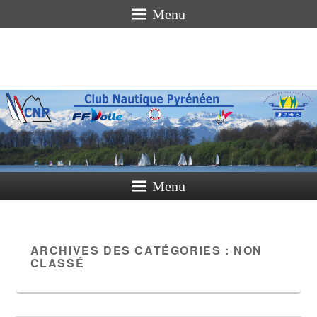
Menu
Club
Nautique
Pyrénéen
La voile pour tous
Menu
ARCHIVES DES CATÉGORIES :
NON
CLASSÉ