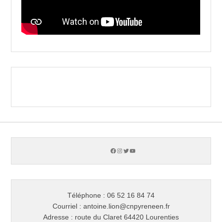
Facebook
Instagram
Twitter
YouTube
Téléphone : 06 52 16 84 74
Courriel : antoine.lion@cnpyreneen.fr
Adresse : route du Claret 64420 Lourenties