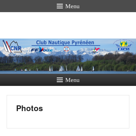
Menu
Club
Nautique
Pyrénéen
La voile pour tous
Menu
Photos