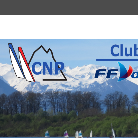
Menu
du
haut
Club Nautique P
La voile pour tous