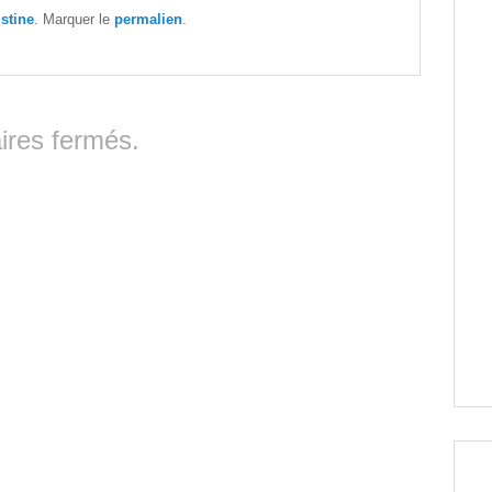
ustine
. Marquer le
permalien
.
res fermés.