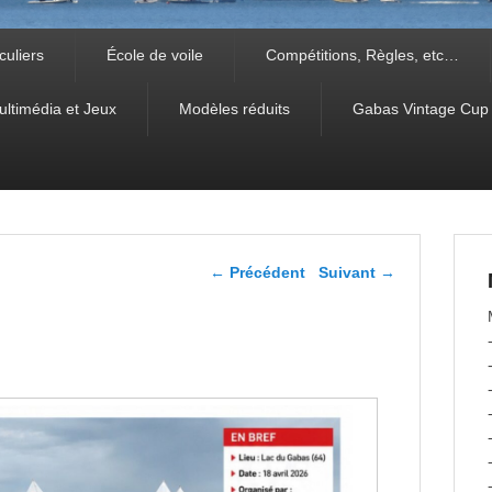
culiers
École de voile
Compétitions, Règles, etc…
ultimédia et Jeux
Modèles réduits
Gabas Vintage Cup
Navigation dans les
←
Précédent
Suivant
→
articles