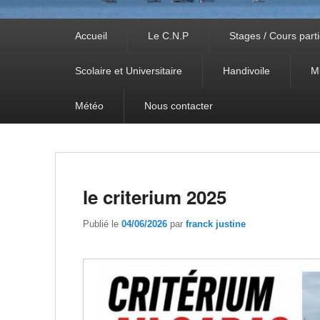
Premier
Accueil
Le C.N.P
Stages / Cours parti
menu
Scolaire et Universitaire
Handivoile
M
Météo
Nous contacter
le criterium 2025
Publié le
04/06/2026
par
franck justine