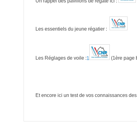
Un rappel des pavillons de régate ici :
Les essentiels du jeune régatier :
Les Réglages de voile :
1
(1ère page b
Et encore ici un test de vos connaissances des