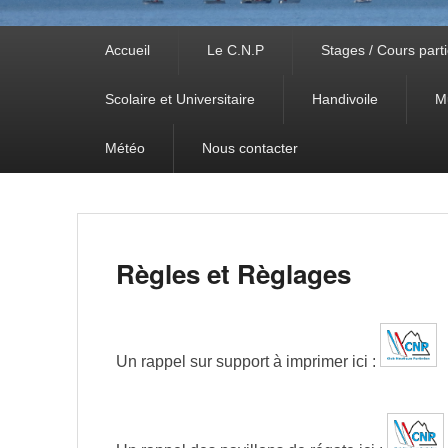
Premier
Accueil
Le C.N.P
Stages / Cours parti
menu
Scolaire et Universitaire
Handivoile
M
Météo
Nous contacter
Règles et Règlages
Un rappel sur support à imprimer ici :