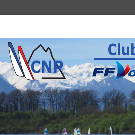
Menu
du
haut
Club Nautique P
La voile pour tous