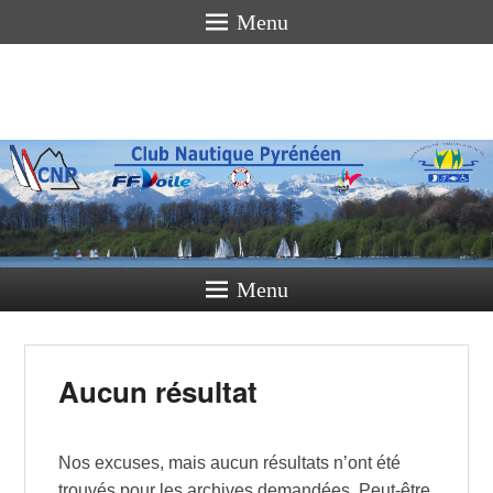
Menu
Club
Nautique
Pyrénéen
La voile pour tous
Menu
Aucun résultat
Nos excuses, mais aucun résultats n’ont été
trouvés pour les archives demandées. Peut-être