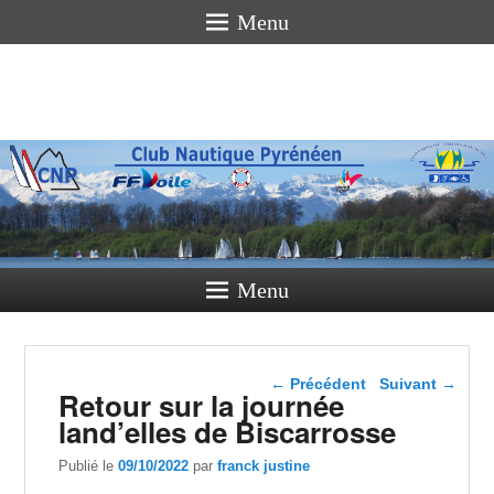
Menu
Club
Nautique
Pyrénéen
La voile pour tous
Menu
Navigation dans les
←
Précédent
Suivant
→
Retour sur la journée
articles
land’elles de Biscarrosse
Publié le
09/10/2022
par
franck justine