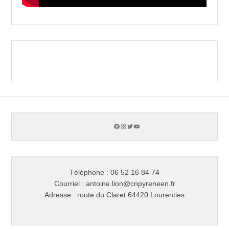
Facebook
Instagram
Twitter
YouTube
Téléphone : 06 52 16 84 74
Courriel : antoine.lion@cnpyreneen.fr
Adresse : route du Claret 64420 Lourenties