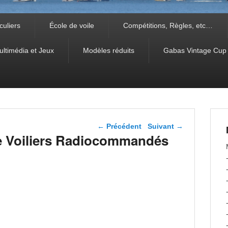
culiers
École de voile
Compétitions, Règles, etc…
ultimédia et Jeux
Modèles réduits
Gabas Vintage Cup
Navigation dans les
←
Précédent
Suivant
→
articles
e Voiliers Radiocommandés