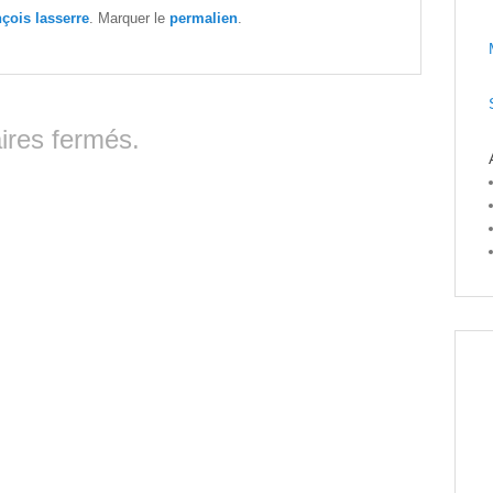
nçois lasserre
. Marquer le
permalien
.
res fermés.