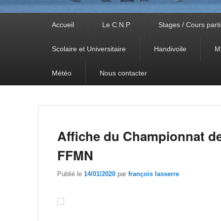
Premier
Accueil
Le C.N.P
Stages / Cours parti
menu
Scolaire et Universitaire
Handivoile
M
Météo
Nous contacter
Affiche du Championnat d
FFMN
Publié le
14/01/2020
par
françois lasserre