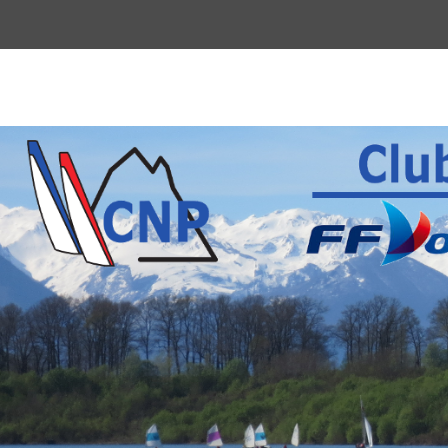
Menu
du
haut
Club Nautique P
La voile pour tous