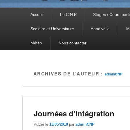
Premier
Accueil
Le C.N.P
Stages / Cours parti
menu
Scolaire et Universitaire
Handivoile
M
Météo
Nous contacter
ARCHIVES DE L’AUTEUR :
adminCNP
Journées d’intégration
Publié le
13/05/2018
par
adminCNP