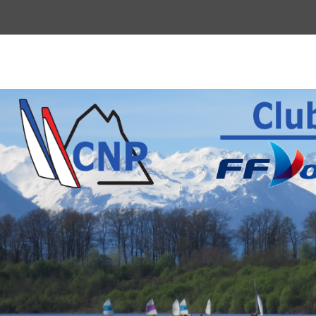
Menu
du
haut
Club Nautique P
La voile pour tous